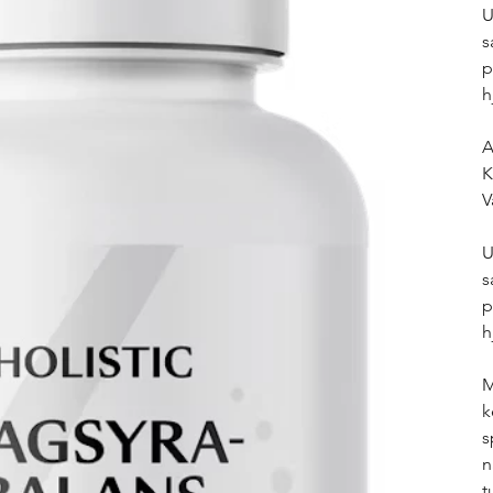
U
s
p
h
A
K
V
U
s
p
h
M
k
s
n
t