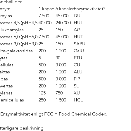
nnehåll per
nzym
1 kapsel
6 kapslar
Enzymaktivitet*
mylas
7 500
45 000
DU
roteas 4,5 (pH=4,5)
40 000
240 000
HUT
lukoamylas
25
150
AGU
roteas 6,0 (pH=6,0)
7 500
45 000
HUT
roteas 3,0 (pH=3,0)
25
150
SAPU
lfa-galaktosidas
200
1 200
GalU
ytas
5
30
FTU
ellulas
500
3 000
CU
aktas
200
1 200
ALU
ipas
500
3 000
FIP
nvertas
200
1 200
SU
ylanas
125
750
XU
emicellulas
250
1 500
HCU
 Enzymaktivitet enligt FCC = Food Chemical Codex.
tterligare beskrivning