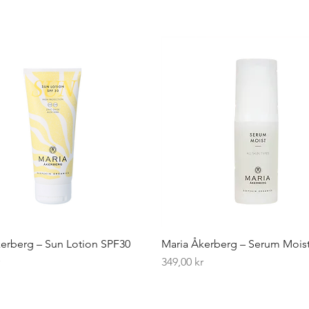
erberg – Sun Lotion SPF30
Maria Åkerberg – Serum Mois
Pris
r
349,00 kr