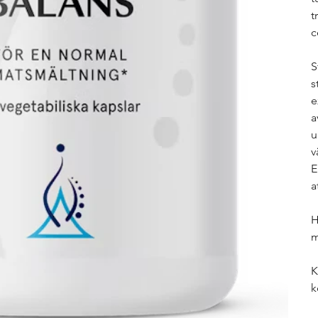
t
c
S
s
e
a
u
v
E
a
H
m
K
k