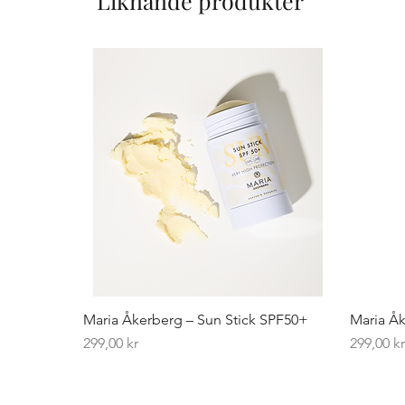
Liknande produkter
Maria Åkerberg – Sun Stick SPF50+
Maria Åk
Pris
Pris
299,00 kr
299,00 k