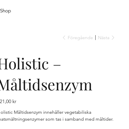
Shop
Föregående
Nästa
Holistic –
Måltidsenzym
is
21,00 kr
olistic Måltidsenzym innehåller vegetabiliska
atsmältningsenzymer som tas i samband med måltider.