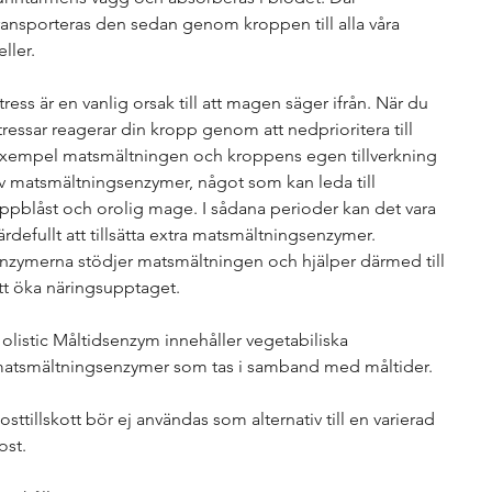
ransporteras den sedan genom kroppen till alla våra
eller.
tress är en vanlig orsak till att magen säger ifrån. När du
tressar reagerar din kropp genom att nedprioritera till
xempel matsmältningen och kroppens egen tillverkning
v matsmältningsenzymer, något som kan leda till
ppblåst och orolig mage. I sådana perioder kan det vara
ärdefullt att tillsätta extra matsmältningsenzymer.
nzymerna stödjer matsmältningen och hjälper därmed till
tt öka näringsupptaget.
olistic Måltidsenzym innehåller vegetabiliska
atsmältningsenzymer som tas i samband med måltider.
osttillskott bör ej användas som alternativ till en varierad
ost.