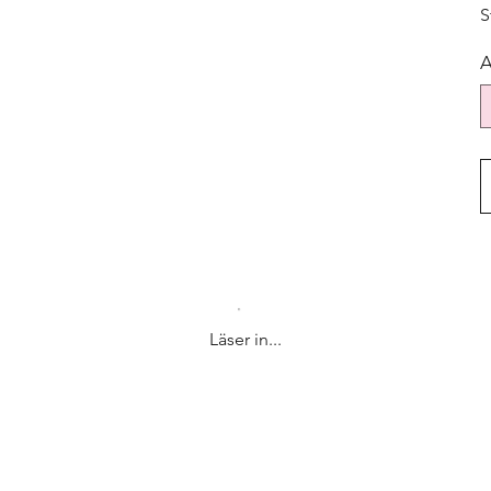
S
A
Läser in...