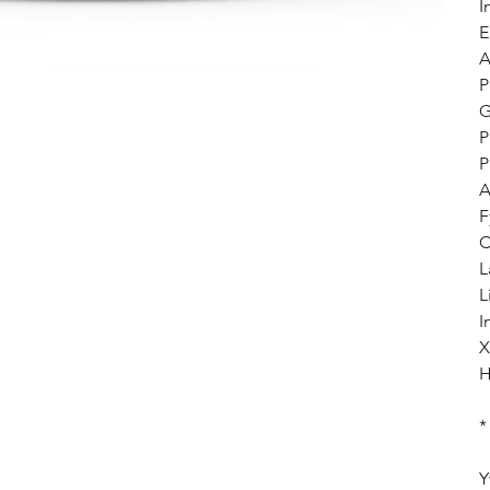
I
E
A
P
G
P
P
A
F
C
L
L
I
X
H
*
Y