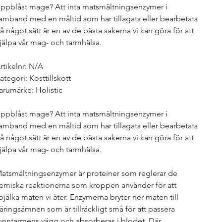
ppblåst mage? Att inta matsmältningsenzymer i
amband med en måltid som har tillagats eller bearbetats
å något sätt är en av de bästa sakerna vi kan göra för att
jälpa vår mag- och tarmhälsa.
rtikelnr: N/A
ategori: Kosttillskott
arumärke: Holistic
ppblåst mage? Att inta matsmältningsenzymer i
amband med en måltid som har tillagats eller bearbetats
å något sätt är en av de bästa sakerna vi kan göra för att
jälpa vår mag- och tarmhälsa.
atsmältningsenzymer är proteiner som reglerar de
emiska reaktionerna som kroppen använder för att
pjälka maten vi äter. Enzymerna bryter ner maten till
äringsämnen som är tillräckligt små för att passera
unntarmens vägg och absorberas i blodet. Där