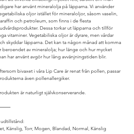
idigare har använt mineralolja på läpparna. Vi använder
egetabiliska oljor istället för mineraloljor, såsom vaselin,
araffin och petroleum, som finns i de flesta
udvårdsprodukter. Dessa torkar ut läpparna och tillför
nga vitaminer. Vegetabiliska oljor är dyrare, men vårdar
ch skyddar läpparna. Det kan ta någon månad att komma
r beroendet av mineralolja; hur länge och hur mycket
an har använt avgör hur lång avvänjningstiden blir.
ftersom bivaxet i våra Lip Care är renat från pollen, passar
rodukterna även pollenallergiker.
rodukten är naturligt självkonserverande.
⸻
udtillstånd:
et, Känslig, Torr, Mogen, Blandad, Normal, Känslig