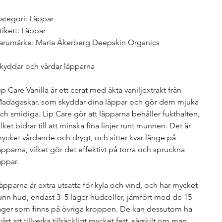
ategori: Läppar
tikett: Läppar
arumärke: Maria Åkerberg Deepskin Organics
kyddar och vårdar läpparna
ip Care Vanilla är ett cerat med äkta vaniljextrakt från
adagaskar, som skyddar dina läppar och gör dem mjuka
ch smidiga. Lip Care gör att läpparna behåller fukthalten,
ilket bidrar till att minska fina linjer runt munnen. Det är
ycket vårdande och drygt, och sitter kvar länge på
äpparna, vilket gör det effektivt på torra och spruckna
äppar.
äpparna är extra utsatta för kyla och vind, och har mycket
unn hud, endast 3–5 lager hudceller, jämfört med de 15
ager som finns på övriga kroppen. De kan dessutom ha
vårt att tillverka tillräckligt mycket fett, särskilt om man