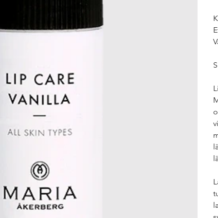
K
E
V
S
L
M
o
v
m
l
l
L
t
l
s