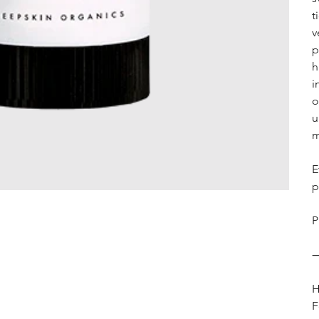
t
v
p
h
i
o
u
m
E
p
P
H
F