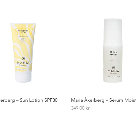
erberg – Sun Lotion SPF30
Maria Åkerberg – Serum Mois
Pris
r
349,00 kr