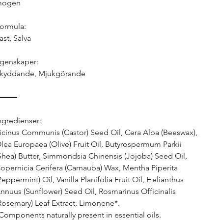
mogen
ormula:
ast, Salva
genskaper:
kyddande, Mjukgörande
⸻
ngredienser:
icinus Communis (Castor) Seed Oil, Cera Alba (Beeswax),
lea Europaea (Olive) Fruit Oil, Butyrospermum Parkii
Shea) Butter, Simmondsia Chinensis (Jojoba) Seed Oil,
opernicia Cerifera (Carnauba) Wax, Mentha Piperita
Peppermint) Oil, Vanilla Planifolia Fruit Oil, Helianthus
nnuus (Sunflower) Seed Oil, Rosmarinus Officinalis
Rosemary) Leaf Extract, Limonene*.
Components naturally present in essential oils.