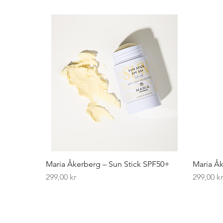
Maria Åkerberg – Sun Stick SPF50+
Maria Åk
Pris
Pris
299,00 kr
299,00 k