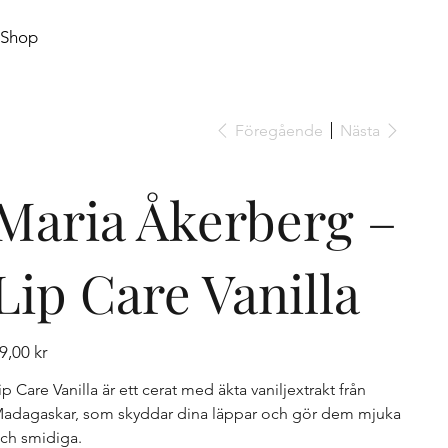
Shop
Föregående
Nästa
Maria Åkerberg –
Lip Care Vanilla
is
9,00 kr
ip Care Vanilla är ett cerat med äkta vaniljextrakt från
adagaskar, som skyddar dina läppar och gör dem mjuka
ch smidiga.