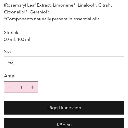
(Rosemary) Leaf Extract, Limonene*, Linalool*, Citral*,
Citronellol*, Geraniol*.
*Components naturally present in essential oils.
Storlek:
50 ml, 100 ml
Size
Antal
Lägg i kundvagn
Köp nu