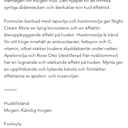
framtagen för mogen hud. Den hjälper till att minska
synliga ålderstecken och återfuktar torr hud effektivt.
Formulan berikad med rapsolja och havtornsolja ger Night
Cream More en lyxig konsistens och en effektiv
återuppbyggande effekt på huden. Havtornsolja är känd
för sitt höga innehåll av antioxidanter, fettsyror och C-
vitamin, vilket stärker hudens skyddsbarriär under natten.
Apelsinolja och Rose Otto (destillerad från rosblommor)
har en lugnande och stärkande effekt på huden. Mynta ger
en uppfriskande och kylande känsla och förstärker
effekterna av apelsin- och rosenoljan.
⸻
Hudtillstånd:
Mogen, Känslig mogen
Formula: