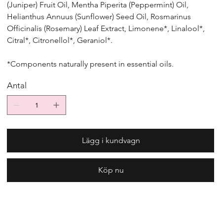
(Juniper) Fruit Oil, Mentha Piperita (Peppermint) Oil,
Helianthus Annuus (Sunflower) Seed Oil, Rosmarinus
Officinalis (Rosemary) Leaf Extract, Limonene*, Linalool*,
Citral*, Citronellol*, Geraniol*.
*Components naturally present in essential oils.
Antal
Lägg i kundvagn
Köp nu