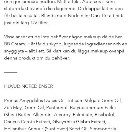
och ger jämnare hudton. Matt effekt. Appliceras som
slutprodukt ovanpå din dagcreme. Du klappar lätt in den
för bästa resultat. Blanda med Nude eller Dark för att hitta
just din färg. UV-filter.
Vissa anser att de inte behöver någon makeup då de har
BB Cream. Här får du skydd, lugnande ingredienser och en
snygg yta – allt i ett. Så klart kan du lägga makeup ovanpå
denna produkt om du behöver.
⸻
HUVUDINGREDIENSER
Prunus Amygdalus Dulcis Oil, Triticum Vulgare Germ Oil,
Zea Mays Germ Oil, Panthenol, Butyrospermum Parkii
(Shea) Butter, Allantoin, Ascorbyl Palmitate, Bisabolol,
Daucus Carota Extract, Glycyrrhiza Glabra Extract,
Helianthus Annuus (Sunflower) Seed Oil, Simmondsia