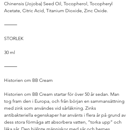
Chinensis (Jojoba) Seed Oil, Tocopherol, Tocopheryl
Acetate, Citric Acid, Titanium Dioxide, Zinc Oxide.
⸻
STORLEK
30 ml
⸻
Historien om BB Cream
Historien om BB Cream startar för över 50 år sedan. Man
tog fram den i Europa, och från början en sammansättning
med zink som användes vid sårläkning. Zinks
antibakteriella egenskaper har använts i flera år på grund av
dess stora förmåga att absorbera vatten, ”torka upp” och
läka sår. Den hjälpte människor med sår och herpes