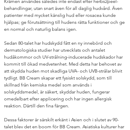
Krämen användes således inte endast efter herbs2peel-
behandlingar, utan snart även för all daglig hudvård. Även
patienter med mycket känslig hud eller rosacea kunde
hjälpas; ge förutsättning till hudens rätta funktioner och ge
en normal och naturlig balans igen.
Sedan 80-talet har hudskydd fått en ny innebörd och
dermatologiska studier har utvecklats och antalet
hudåkommor och UV-strålning-inducerade hudskador har
kommit till ökad medvetenhet. Med detta har behovet av
att skydda huden mot skadliga UVA- och UVB-strålar blivit
tydligt. BB Cream skapar ett fysiskt solskydd, som till
skillnad från kemiska medel som används i
solskyddsmedel, är säkert, skyddar huden, fungerar
omedelbart efter applicering och har ingen allergisk
reaktion. Därtill den fina färgen.
Dessa faktorer är särskilt erkänt i Asien och i slutet av 90-
talet blev det en boom för BB Cream. Asiatiska kulturer har