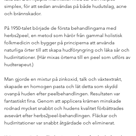
simplex, för att sedan användas på både hudutslag, acne
och brännskador.
På 1950-talet började de första behandlingarna med
herbs2peel, en metod som härör från gammal holistisk
folkmedicin och bygger på principerna att använda
naturliga örter till att skapa hudföryngring och läka sår och
hudirritationer. (Här mixas örterna till en peel som utförs av
hudterapeut.)
Man gjorde en mixtur på zinkoxid, talk och växtextrakt,
skapade en homogen pasta och lät detta som skydd
ovanpå huden efter peelbehandlingen. Resultaten var
fantastiskt fina. Genom att applicera krämen minskade
rodnad mycket snabbt och hudens kvalitet förbättrades
avsevärt efter herbs2peel-behandlingen. Fläckar och
hudirritationer var snabbt åtgärdade och eliminerat.