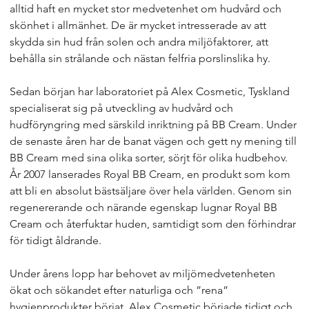
alltid haft en mycket stor medvetenhet om hudvård och
skönhet i allmänhet. De är mycket intresserade av att
skydda sin hud från solen och andra miljöfaktorer, att
behålla sin strålande och nästan felfria porslinslika hy.
Sedan början har laboratoriet på Alex Cosmetic, Tyskland
specialiserat sig på utveckling av hudvård och
hudföryngring med särskild inriktning på BB Cream. Under
de senaste åren har de banat vägen och gett ny mening till
BB Cream med sina olika sorter, sörjt för olika hudbehov.
År 2007 lanserades Royal BB Cream, en produkt som kom
att bli en absolut bästsäljare över hela världen. Genom sin
regenererande och närande egenskap lugnar Royal BB
Cream och återfuktar huden, samtidigt som den förhindrar
för tidigt åldrande.
Under årens lopp har behovet av miljömedvetenheten
ökat och sökandet efter naturliga och ”rena”
hygienprodukter börjat. Alex Cosmetic började tidigt och