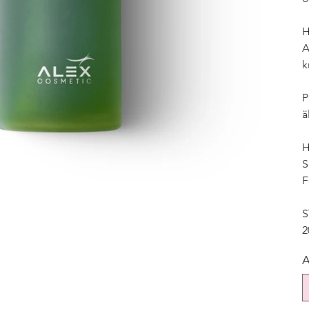
A
k
P
ä
H
S
F
S
2
A