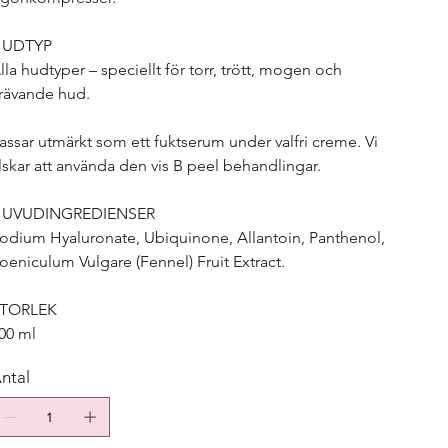
HUDTYP
lla hudtyper – speciellt för torr, trött, mogen och
rävande hud.
assar utmärkt som ett fuktserum under valfri creme. Vi
lskar att använda den vis B peel behandlingar.
UVUDINGREDIENSER
odium Hyaluronate, Ubiquinone, Allantoin, Panthenol,
oeniculum Vulgare (Fennel) Fruit Extract.
TORLEK
00 ml
ntal