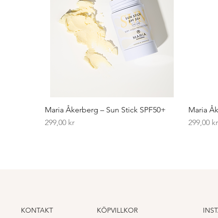
Maria Åkerberg – Sun Stick SPF50+
Maria Åk
Pris
Pris
299,00 kr
299,00 k
KONTAKT
KÖPVILLKOR
INS