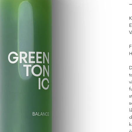
K
E
V
F
H
D
t
v
f
s
s
l
d
k
ö