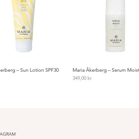
erberg – Sun Lotion SPF30
Maria Åkerberg – Serum Mois
Pris
r
349,00 kr
TAGRAM