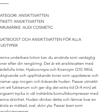
⸻
ATEGORI: ANSIKTSVATTEN
TIKETT: ANSIKTSVATTEN
ARUMÄRKE: ALEX COSMETIC
UKTBOOST OCH ANSIKTSVATTEN FÖR ALLA
UDTYPER
enna underbara lotion kan du använda som vardaglig
oner efter din rengöring. Det är ett ansiktsvatten med
ärdefulla örter, Hyaluronsyra och Koenzym Q10. Mild,
uktgivande och uppfriskande toner som uppdaterar och
tramar upp mogen och krävande huden. Passar utmärkt
om ett fuktserum och ger dig det extra tid (3–4 min) att
ångsamt trycka in väl indränkta bomullskompresser med
enna skönhet. Huden dricker detta och lämnar kvar en
änsla av mättad, sval, skön yta. Passar även som
gonkompresser.