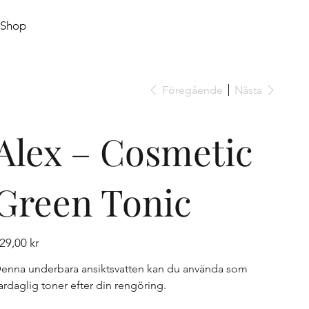
Shop
Föregående
Nästa
Alex – Cosmetic
Green Tonic
is
29,00 kr
enna underbara ansiktsvatten kan du använda som
ardaglig toner efter din rengöring.