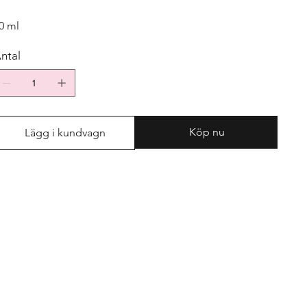
0 ml
ntal
Köp nu
Lägg i kundvagn