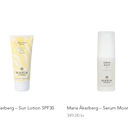
erberg – Sun Lotion SPF30
Maria Åkerberg – Serum Mois
Pris
r
349,00 kr