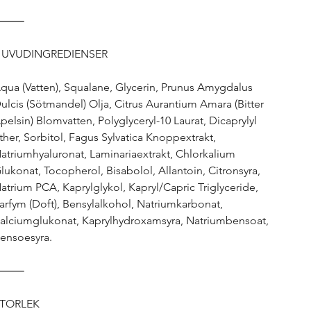
⸻
UVUDINGREDIENSER
qua (Vatten), Squalane, Glycerin, Prunus Amygdalus
ulcis (Sötmandel) Olja, Citrus Aurantium Amara (Bitter
pelsin) Blomvatten, Polyglyceryl-10 Laurat, Dicaprylyl
ther, Sorbitol, Fagus Sylvatica Knoppextrakt,
atriumhyaluronat, Laminariaextrakt, Chlorkalium
lukonat, Tocopherol, Bisabolol, Allantoin, Citronsyra,
atrium PCA, Kaprylglykol, Kapryl/Capric Triglyceride,
arfym (Doft), Bensylalkohol, Natriumkarbonat,
alciumglukonat, Kaprylhydroxamsyra, Natriumbensoat,
ensoesyra.
⸻
TORLEK