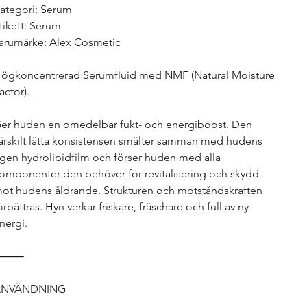
ategori: Serum
tikett: Serum
arumärke: Alex Cosmetic
ögkoncentrerad Serumfluid med NMF (Natural Moisture
actor).
er huden en omedelbar fukt- och energiboost. Den
ärskilt lätta konsistensen smälter samman med hudens
gen hydrolipidfilm och förser huden med alla
omponenter den behöver för revitalisering och skydd
ot hudens åldrande. Strukturen och motståndskraften
örbättras. Hyn verkar friskare, fräschare och full av ny
nergi.
⸻
ANVÄNDNING