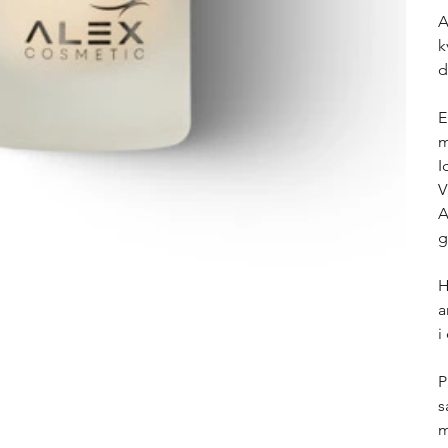
A
k
d
E
m
I
V
A
g
H
a
i
P
s
m