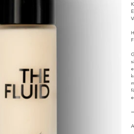
K
E
V
H
F
G
s
e
k
m
f
e