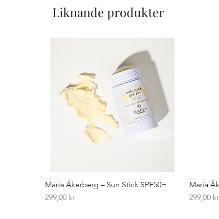
Liknande produkter
Maria Åkerberg – Sun Stick SPF50+
Maria Åk
Pris
Pris
299,00 kr
299,00 k