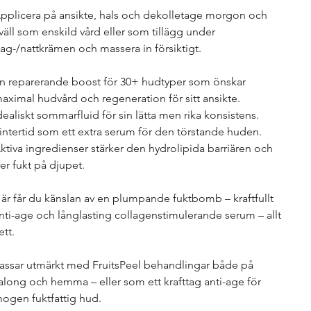
pplicera på ansikte, hals och dekolletage morgon och
väll som enskild vård eller som tillägg under
ag-/nattkrämen och massera in försiktigt.
n reparerande boost för 30+ hudtyper som önskar
aximal hudvård och regeneration för sitt ansikte.
dealiskt sommarfluid för sin lätta men rika konsistens.
intertid som ett extra serum för den törstande huden.
ktiva ingredienser stärker den hydrolipida barriären och
er fukt på djupet.
är får du känslan av en plumpande fuktbomb – kraftfullt
nti-age och långlasting collagenstimulerande serum – allt
 ett.
assar utmärkt med FruitsPeel behandlingar både på
along och hemma – eller som ett krafttag anti-age för
ogen fuktfattig hud.