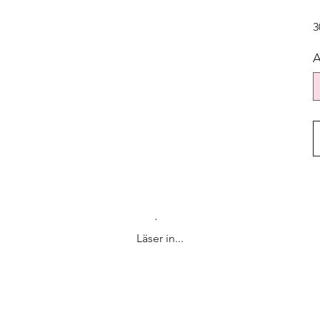
3
A
Läser in...