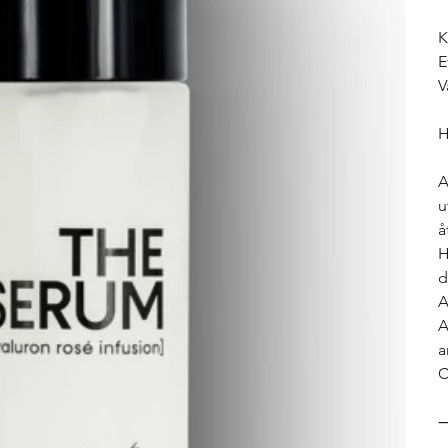
K
E
V
H
A
u
å
H
d
A
A
a
C