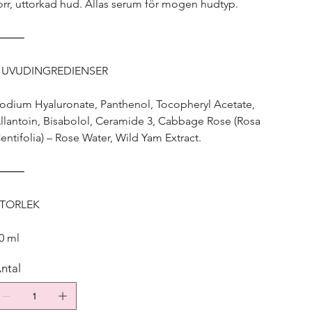
orr, uttorkad hud. Allas serum för mogen hudtyp.
⸻
UVUDINGREDIENSER
odium Hyaluronate, Panthenol, Tocopheryl Acetate,
llantoin, Bisabolol, Ceramide 3, Cabbage Rose (Rosa
entifolia) – Rose Water, Wild Yam Extract.
⸻
TORLEK
0 ml
ntal