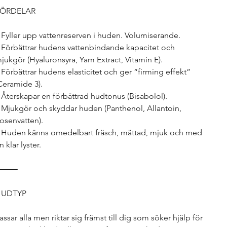
ÖRDELAR
 Fyller upp vattenreserven i huden. Volumiserande.
 Förbättrar hudens vattenbindande kapacitet och
jukgör (Hyaluronsyra, Yam Extract, Vitamin E).
 Förbättrar hudens elasticitet och ger “firming effekt”
Ceramide 3).
 Återskapar en förbättrad hudtonus (Bisabolol).
 Mjukgör och skyddar huden (Panthenol, Allantoin,
osenvatten).
 Huden känns omedelbart fräsch, mättad, mjuk och med
n klar lyster.
⸻
HUDTYP
assar alla men riktar sig främst till dig som söker hjälp för