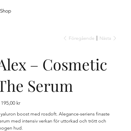
Shop
Föregående
Nästa
Alex – Cosmetic
The Serum
is
 195,00 kr
yaluron boost med rosdoft. Alegance-seriens finaste
erum med intensiv verkan för uttorkad och trött och
ogen hud.