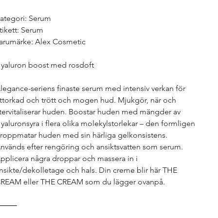
ategori: Serum
tikett: Serum
arumärke: Alex Cosmetic
yaluron boost med rosdoft
legance-seriens finaste serum med intensiv verkan för
ttorkad och trött och mogen hud. Mjukgör, när och
tervitaliserar huden. Boostar huden med mängder av
yaluronsyra i flera olika molekylstorlekar – den formligen
roppmatar huden med sin härliga gelkonsistens.
nvänds efter rengöring och ansiktsvatten som serum.
pplicera några droppar och massera in i
nsikte/dekolletage och hals. Din creme blir här THE
REAM eller THE CREAM som du lägger ovanpå.
⸻