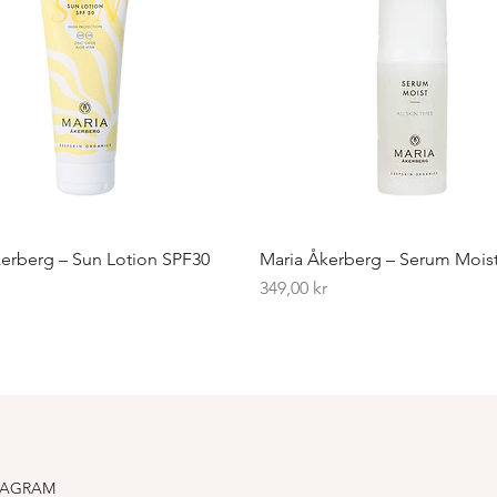
erberg – Sun Lotion SPF30
Maria Åkerberg – Serum Mois
Pris
r
349,00 kr
TAGRAM