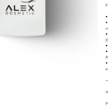
F
•
•
m
•
(
•
•
R
•
e
P