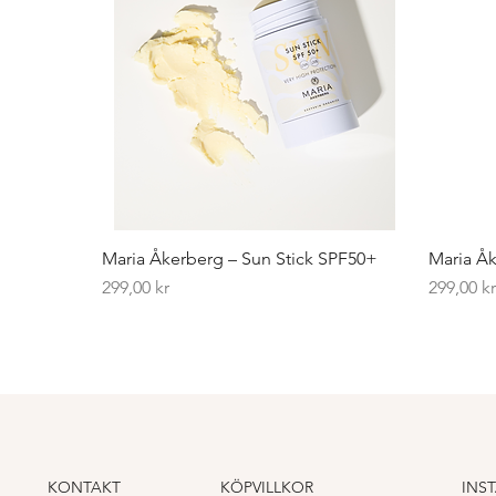
Maria Åkerberg – Sun Stick SPF50+
Maria Åk
Pris
Pris
299,00 kr
299,00 k
KONTAKT
KÖPVILLKOR
INS